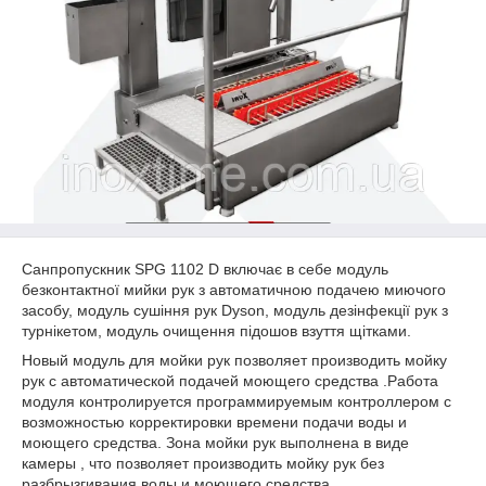
Санпропускник SPG 1102 D включає в себе модуль
безконтактної мийки рук з автоматичною подачею миючого
засобу, модуль сушіння рук Dyson, модуль дезінфекції рук з
турнікетом, модуль очищення підошов взуття щітками.
Новый модуль для мойки рук позволяет производить мойку
рук с автоматической подачей моющего средства .Работа
модуля контролируется программируемым контроллером с
возможностью корректировки времени подачи воды и
моющего средства. Зона мойки рук выполнена в виде
камеры , что позволяет производить мойку рук без
разбрызгивания воды и моющего средства.