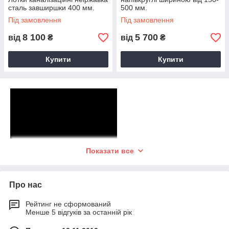
сталь завширшки 400 мм.
500 мм.
Під замовлення
Під замовлення
8 100
5 700
від
₴
від
₴
Купити
Купити
Показати все
Каналізаційні лотки виробляються з нержавіючої сталі AISI
Про нас
304. Застосовуються для пристрою внутрішньоцехового та
вуличного водовідведення. Перевагою даних лотків є
Рейтинг не сформований
гігієнічність і простота використання. Не схильні до корозії,
Менше 5 відгуків за останній рік
стійкі до хімічних засобів, легко миються. Відповідають всім
санітарно-гігієнічним вимогам.