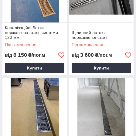
Каналізаційні Лотки
нержавіюча сталь системи
Щілинний лоток з
120 мм.
нержавіючої сталі
Під замовлення
Під замовлення
6 150
3 600
від
₴/пог.м
від
₴/пог.м
Купити
Купити