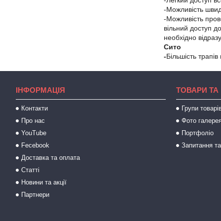
-Легкий доступ в
-Можливість швид
-Можливість пров
вільний доступ д
необхідно відраз
Сито
-
Більшість трапів
ІНФОРМАЦІЯ
ТОВАРИ ТА
Контакти
Групи товарі
Про нас
Фото галере
YouTube
Портфоліо
Fecebook
Запитання та
Доставка та оплата
Статті
Новини та акції
Партнери