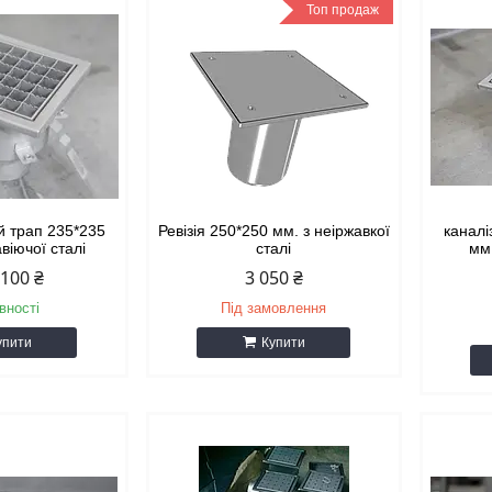
Топ продаж
й трап 235*235
Ревізія 250*250 мм. з неіржавкої
каналі
віючої сталі
сталі
мм.
 100 ₴
3 050 ₴
вності
Під замовлення
упити
Купити