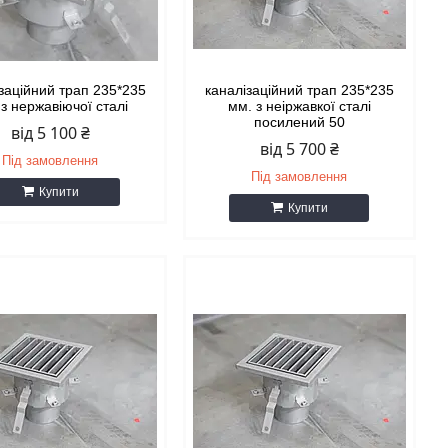
заційний трап 235*235
каналізаційний трап 235*235
з нержавіючої сталі
мм. з неіржавкої сталі
посилений 50
від 5 100 ₴
від 5 700 ₴
Під замовлення
Під замовлення
Купити
Купити