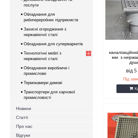
послуги
Обладнання для
рибопереробних підприємств
Захисні огородження з
нержавіючої сталі
Обладнання для супермаркетів
каналізаційни
Технологічні меблі з
мм. з неіржа
нержавіючої сталі
душ
Обладнання виробниче і
від 5
промислове
Під за
Термокамери димові
К
Транспортери для харчової
промисловості
Новини
Статті
Про нас
Відгуки