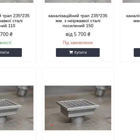
й трап 235*235
каналізаційний трап 235*235
каналі
жавкої сталі
мм. з неіржавкої сталі
мм.
ний 110
посилений 150
 700 ₴
від 5 700 ₴
вності
Під замовлення
упити
Купити