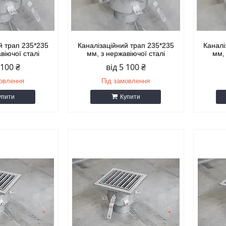
й трап 235*235
Каналізаційний трап 235*235
Каналі
віючої сталі
мм, з нержавіючої сталі
мм, 
 100 ₴
від 5 100 ₴
мовлення
Під замовлення
упити
Купити