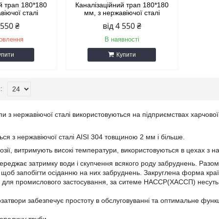
й трап 180*180
Каналізаційний трап 180*180
віючої сталі
мм, з нержавіючої сталі
 550 ₴
від 4 550 ₴
мовлення
В наявності
упити
Купити
апи з нержавіючої сталі використовуються на підприємствах харчової
ся з нержавіючої сталі AISI 304 товщиною 2 мм і більше.
розії, витримують високі температури, використовуються в цехах з 
реджає затримку води і скупчення всякого роду забруднень. Разом
, щоб запобігти осіданню на них забруднень. Закруглена форма кра
 для промислового застосування, за ситеме НАССР(ХАССП) несуть 
розатвори забезпечує простоту в обслуговуванні та оптимальне функ