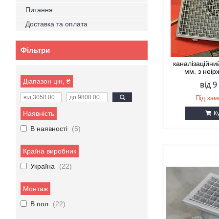
Питання
Доставка та оплата
Фільтри
каналізаційни
мм. з неір
Діапазон цін, ₴
від 9
Під за
Наявність
К
В наявності
5
Країна виробник
Україна
22
Монтаж
В пол
22