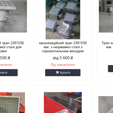
й трап 235*235
каналізаційний трап 235*235
Трап к
вкої сталі для
мм. з неіржавкої сталі з
мм. 
ових
горизонтальним виходом
 590 ₴
від 5 600 ₴
мовлення
Під замовлення
упити
Купити