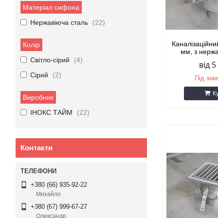
Матеріал сифона
Нержавіюча сталь
22
Каналізаційни
Колір
мм, з нержа
Світло-сірий
4
від 5
Сірий
2
Під за
К
Виробник
ІНОКС ТАЙМ
22
Контакти
+380 (66) 935-92-22
Михайло
+380 (67) 999-67-27
Олександр