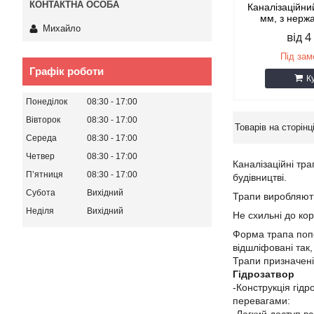
Каналізаційни
мм, з нержа
Михайло
від 4
Під за
Графік роботи
К
Понеділок
08:30
17:00
Вівторок
08:30
17:00
Середа
08:30
17:00
Четвер
08:30
17:00
Каналізаційні тр
Пʼятниця
08:30
17:00
будівництві.
Субота
Вихідний
Трапи виробляють
Неділя
Вихідний
Не схильні до ко
Форма трапа попе
відшліфовані так
Трапи призначені
Гідрозатвор
-Конструкція гід
перевагами: