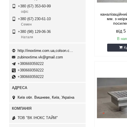
+380 (67) 353-60-99
офіс
каналізаційни
мм. з неір
+380 (67) 230-61-10
посиле
Семен
від 5
+380 (98) 129-06-36
Наталя
В ная
К
http://inoxtime.com.ua,colson.com.ua
zubinoxtime.vk@gmail.com
+380669359222
+380669359222
+380669359222
Київ обл. Вишневе, Київ, Україна
ТОВ "ВК ІНОКС ТАЙМ"