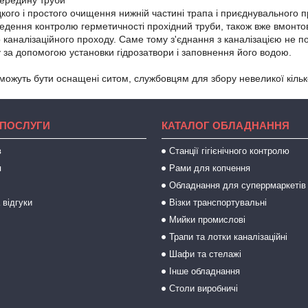
середину труби
кого і простого очищення нижній частині трапа і приєднувального п
едення контролю герметичності прохідний труби, також вже вмонтова
о каналізаційного проходу. Саме тому з'єднання з каналізацією не 
у за допомогою установки гідрозатвори і заповнення його водою.
 можуть бути оснащені ситом, службовцям для збору невеликої кільк
 ПОСЛУГИ
КАТАЛОГ ОБЛАДНАННЯ
в
Станції гігієнічного контролю
я
Рами для копчення
Обладнання для суперрмаркетів
 відгуки
Візки транспортувальні
Мийки промислові
Трапи та лотки каналізаційні
Шафи та стелажі
Інше обладнання
Столи виробничі