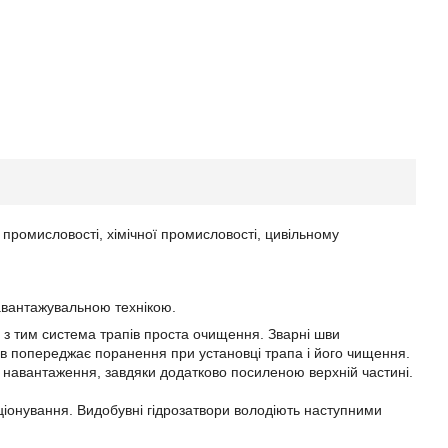
 промисловості, хімічної промисловості, цивільному
навантажувальною технікою.
 з тим система трапів проста очищення. Зварні шви
їв попереджає поранення при установці трапа і його чищення.
навантаження, завдяки додатково посиленою верхній частині.
ціонування. Видобувні гідрозатвори володіють наступними