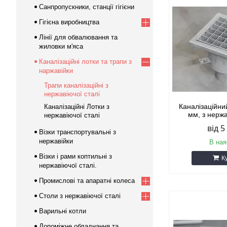
Санпропускники, станції гігієни
Гігієна виробництва
Лінії для обвалювання та
жиловки м'яса
Каналізаційні лотки та трапи з
наржавійки
Трапи каналізаційні з
нержавіючої сталі
Каналізаційни
Каналізаційні Лотки з
мм, з нержа
нержавіючої сталі
від 5
Візки транспортувальні з
нержавійки
В ная
Візки і рами коптильні з
К
нержавіючої сталі.
Промислові та апаратні колеса
Столи з нержавіючої сталі
Варильні котли
Допоміжне обладнання та