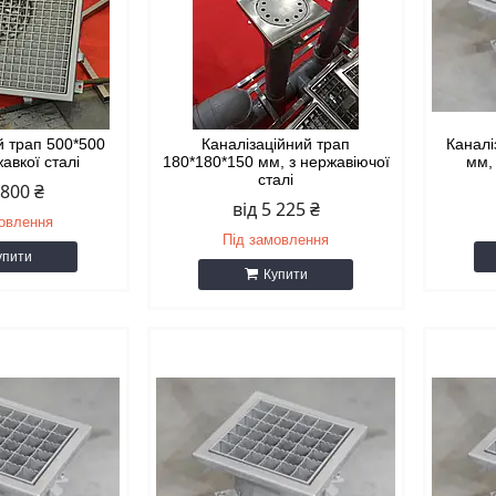
й трап 500*500
Каналізаційний трап
Каналі
жавкої сталі
180*180*150 мм, з нержавіючої
мм, 
сталі
 800 ₴
від 5 225 ₴
мовлення
Під замовлення
упити
Купити