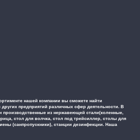
ортименте нашей компании вы сможете найти
 других предприятий различных сфер деятельности. В
ки производственные из нержавеющей стали(коленные,
ца, стол для волчка, стол под трейсиллер, столы для
гиены (санпропускники), станции дезинфекции. Наша
.