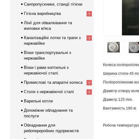
Санпропускники, станції гігієни
Гігієна виробництва
Лінії для обвалювання та
жиловки м'яса
Каналізаційні лотки та трапи з
наржавійки
Візки транспортувальні з
нержавійки
Колеса поліпропілен
Візки і рами коптильні з
нержавіючої сталі.
Ширина стопи 45 m
Промислові та апаратні колеса
Поліпропіленове ко
Діаметр отвору кол
Столи з нержавіючої сталі
Діаметр 125 mm.
Варильні котли
Вантажність 180 кг.
Допоміжне обладнання та
послуги
Обладнання для
Робоча температура
рибопереробних підприємств