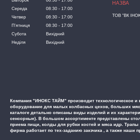
Вівторок
08:30
17:00
Середа
08:30
17:00
ТОВ "ВК ІНО
Четвер
08:30
17:00
Пʼятниця
08:30
17:00
Субота
Вихідний
Неділя
Вихідний
Компания "ИНОКС ТАЙМ" производит технологическое и 
оборудование для малых колбасных цехов, больших мясо
каталоге детально описаны виды изделий и их характер
сенсорные). В большом ассортименте представлены стол
приема пищи, колды для рубки костей и мяса идр. Трапы
фирма работает по тех-заданию закзчика , а также наши