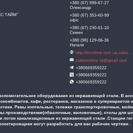
+380 (67) 999-67-27
Олександр
КС ТАЙМ"
+380 (67) 353-60-99
офіс
+380 (67) 230-61-10
Семен
+380 (98) 129-06-36
Наталя
http://inoxtime.com.ua,colson.com.ua
zubinoxtime.vk@gmail.com
+380669359222
+380669359222
+380669359222
вспомогательное оборудование из нержавеющей стали. В асс
комбинатов, кафе, ресторанов, магазинов и супермаркетов и
истики. Рамы коптильные, тележки транспортировочные, мой
ы производственне(обвалочные, жиловочные), столы для шпри
 и лотки канализационные из нержавеющей стали .Станции ги
 проектировщики могут разработать для вас рабочие чертежи 