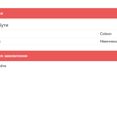
ки
бути
Colson
к
Німеччин
ля замовлення
юйте