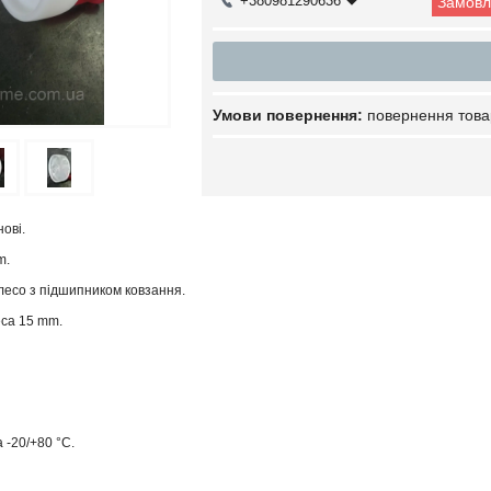
+380981290636
Замовл
повернення това
ові.
m.
лесо з підшипником ковзання.
еса 15 mm.
 -20/+80 °C.