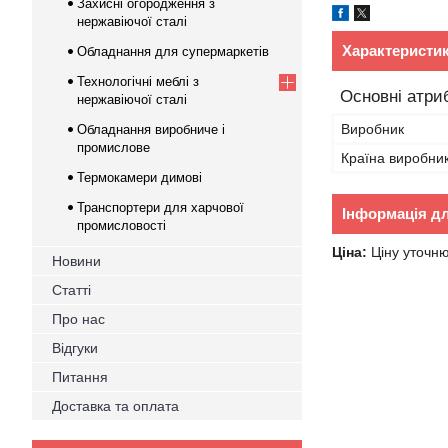
Захисні огородження з
нержавіючої сталі
Характеристи
Обладнання для супермаркетів
Технологічні меблі з
Основні атри
нержавіючої сталі
Виробник
Обладнання виробниче і
промислове
Країна виробни
Термокамери димові
Транспортери для харчової
Інформація д
промисловості
Ціна:
Ціну уточн
Новини
Статті
Про нас
Відгуки
Питання
Доставка та оплата