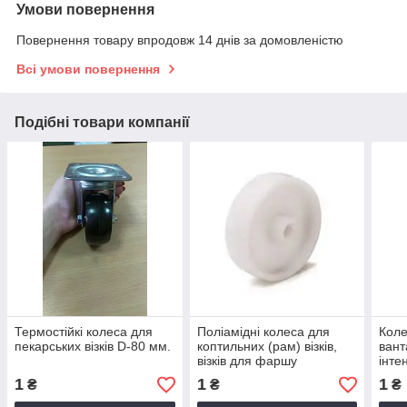
Умови повернення
Повернення товару впродовж 14 днів за домовленістю
Всі умови повернення
Подібні товари компанії
Термостійкі колеса для
Поліамідні колеса для
Коле
пекарських візків D-80 мм.
коптильних (рам) візків,
вант
візків для фаршу
інте
вико
1
1
1
₴
₴
₴