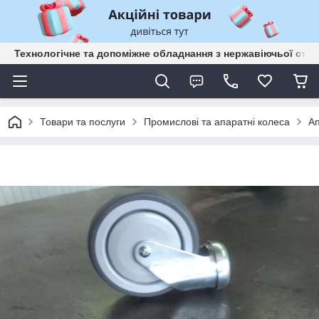
Технологічне та допоміжне обладнання з нержавіючьої сталі
Товари та послуги
Промислові та апаратні колеса
Ап