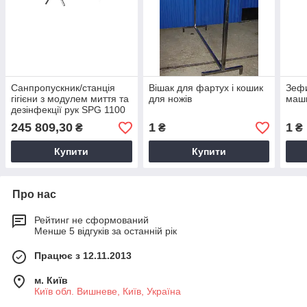
Санпропускник/станція
Вішак для фартух і кошик
Зеф
гігієни з модулем миття та
для ножів
маш
дезінфекції рук SPG 1100
R
245 809,30
1
1
₴
₴
₴
Купити
Купити
Про нас
Рейтинг не сформований
Менше 5 відгуків за останній рік
Працює з 12.11.2013
м. Київ
Київ обл. Вишневе, Київ, Україна