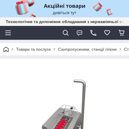
Технологічне та допоміжне обладнання з нержавіючьої сталі
Товари та послуги
Санпропускники, станції гігієни
Ст