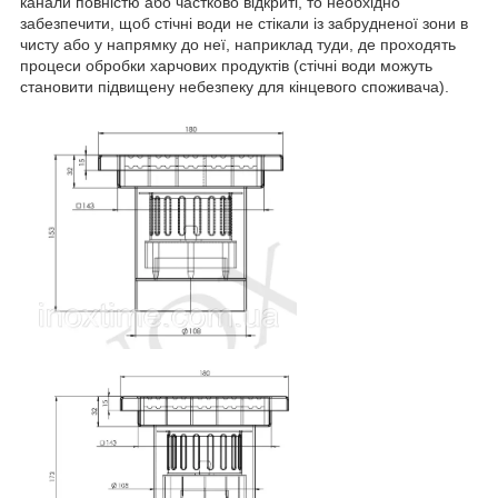
канали повністю або частково відкриті, то необхідно
забезпечити, щоб стічні води не стікали із забрудненої зони в
чисту або у напрямку до неї, наприклад туди, де проходять
процеси обробки харчових продуктів (стічні води можуть
становити підвищену небезпеку для кінцевого споживача).