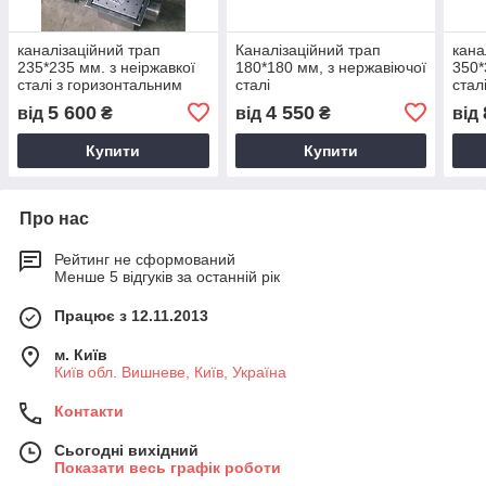
каналізаційний трап
Каналізаційний трап
кана
235*235 мм. з неіржавкої
180*180 мм, з нержавіючої
350*
сталі з горизонтальним
сталі
стал
виходом
5 600
4 550
від
₴
від
₴
від
Купити
Купити
Про нас
Рейтинг не сформований
Менше 5 відгуків за останній рік
Працює з 12.11.2013
м. Київ
Київ обл. Вишневе, Київ, Україна
Контакти
Сьогодні вихідний
Показати весь графік роботи