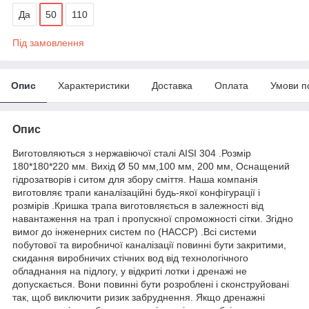
Да
50
110
Під замовлення
Опис
Характеристики
Доставка
Оплата
Умови п
Опис
Виготовляються з нержавіючої сталі AISI 304 .Розмір
180*180*220 мм. Вихід Ø 50 мм,100 мм, 200 мм, Оснащений
гідрозатворів і ситом для збору сміття. Наша компанія
виготовляє трапи каналізаційні будь-якої конфігурації і
розмірів .Кришка трапа виготовляється в залежності від
навантаження на трап і пропускної спроможності сітки. Згідно
вимог до інженерних систем по (HACCP) .Всі системи
побутової та виробничої каналізації повинні бути закритими,
скидання виробничих стічних вод від технологічного
обладнання на підлогу, у відкриті лотки і дренажі не
допускається. Вони повинні бути розроблені і сконструйовані
так, щоб виключити ризик забруднення. Якщо дренажні