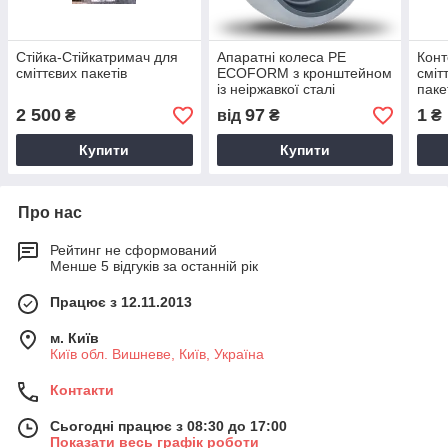
Стійка-Стійкатримач для
Апаратні колеса PE
Конт
сміттєвих пакетів
ECOFORM з кронштейном
сміт
із неіржавкої сталі
паке
2 500
97
1
₴
від
₴
₴
Купити
Купити
Про нас
Рейтинг не сформований
Менше 5 відгуків за останній рік
Працює з 12.11.2013
м. Київ
Київ обл. Вишневе, Київ, Україна
Контакти
Сьогодні працює з 08:30 до 17:00
Показати весь графік роботи