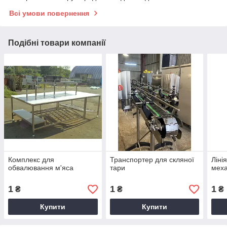
Всі умови повернення
Подібні товари компанії
Комплекс для
Транспортер для скляної
Ліні
обвалювання м'яса
тари
меха
1
1
1
₴
₴
₴
Купити
Купити