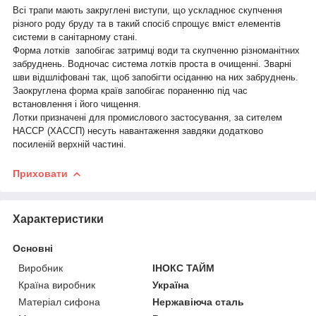
Всі трапи мають закруглені виступи, що ускладнює скупчення
різного роду бруду та в такий спосіб спрощує вміст елементів
системи в санітарному стані.
Форма лотків запобігає затримці води та скупченню різноманітних
забруднень. Водночас система лотків проста в очищенні. Зварні
шви відшліфовані так, щоб запобігти осіданню на них забруднень.
Заокруглена форма країв запобігає пораненню під час
встановлення і його чищення.
Лотки призначені для промислового застосування, за сителем
НАССР (ХАССП) несуть навантаження завдяки додатково
посиленій верхній частині.
Приховати
Характеристики
Основні
Виробник
ІНОКС ТАЙМ
Країна виробник
Україна
Матеріал сифона
Нержавіюча сталь