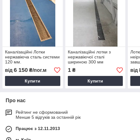
Каналізаційні Лотки
Каналізаційні лотки з
Лотк
нержавіюча сталь системи
нержавіючої сталі
неір
120 мм.
шириною 300 мм
завш
6 150
1
від
₴/пог.м
₴
від
Купити
Купити
Про нас
Рейтинг не сформований
Менше 5 відгуків за останній рік
Працює з 12.11.2013
м. Київ