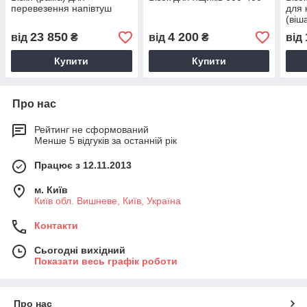
перевезення напівтуш
для 
(віш
23 850
4 200
від
₴
від
₴
від
Купити
Купити
Про нас
Рейтинг не сформований
Менше 5 відгуків за останній рік
Працює з 12.11.2013
м. Київ
Київ обл. Вишневе, Київ, Україна
Контакти
Сьогодні вихідний
Показати весь графік роботи
Про нас