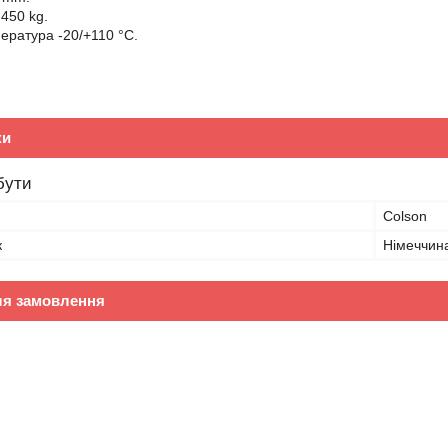
 450 kg.
ература -20/+110 °C.
ки
бути
Colson
к
Німеччин
ля замовлення