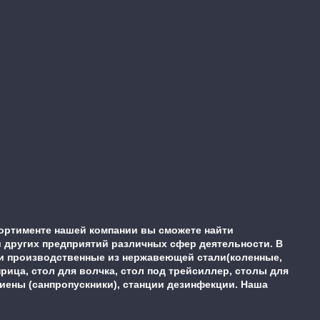
ортименте нашей компании вы сможете найти
 других предприятий различных сфер деятельности. В
ки производственные из нержавеющей стали(коленные,
ца, стол для волчка, стол под трейсиллер, столы для
гиены (санпропускники), станции дезинфекции. Наша
.