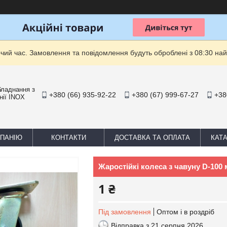
очий час. Замовлення та повідомлення будуть оброблені з 08:30 най
бладнання з
+380 (66) 935-92-22
+380 (67) 999-67-27
+38
нії INOX
МПАНІЮ
КОНТАКТИ
ДОСТАВКА ТА ОПЛАТА
КАТ
Жаростійкі колеса з чавуну D-100 
1 ₴
Під замовлення
Оптом і в роздріб
Відправка з 21 серпня 2026