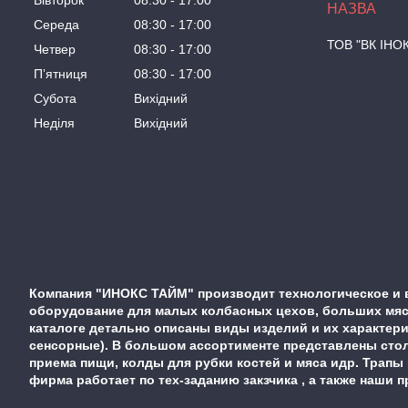
Вівторок
08:30
17:00
Середа
08:30
17:00
ТОВ "ВК ІНО
Четвер
08:30
17:00
Пʼятниця
08:30
17:00
Субота
Вихідний
Неділя
Вихідний
Компания "ИНОКС ТАЙМ" производит технологическое и 
оборудование для малых колбасных цехов, больших мясо
каталоге детально описаны виды изделий и их характер
сенсорные). В большом ассортименте представлены стол
приема пищи, колды для рубки костей и мяса идр. Трапы
фирма работает по тех-заданию закзчика , а также наши