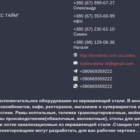
+380 (67) 999-67-27
Олександр
КС ТАЙМ"
+380 (67) 353-60-99
офіс
+380 (67) 230-61-10
Семен
+380 (98) 129-06-36
Наталя
http://inoxtime.com.ua,colson.com.ua
zubinoxtime.vk@gmail.com
+380669359222
+380669359222
+380669359222
вспомогательное оборудование из нержавеющей стали. В асс
комбинатов, кафе, ресторанов, магазинов и супермаркетов и
истики. Рамы коптильные, тележки транспортировочные, мой
ы производственне(обвалочные, жиловочные), столы для шпри
 и лотки канализационные из нержавеющей стали .Станции ги
 проектировщики могут разработать для вас рабочие чертежи 