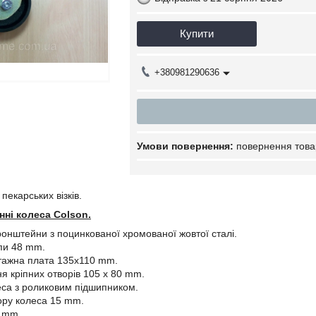
Купити
+380981290636
повернення това
пекарських візків.
нні колеса Colson.
ронштейни з поцинкованої хромованої жовтої сталі.
пи 48 mm.
тажна плата 135x110 mm.
я кріпних отворів 105 x 80 mm.
еса з роликовим підшипником.
ору колеса 15 mm.
0 mm.