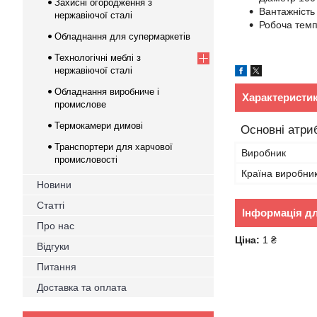
Захисні огородження з
Вантажність
нержавіючої сталі
Робоча темп
Обладнання для супермаркетів
Технологічні меблі з
нержавіючої сталі
Обладнання виробниче і
Характеристи
промислове
Термокамери димові
Основні атри
Транспортери для харчової
Виробник
промисловості
Країна виробни
Новини
Статті
Інформація д
Про нас
Ціна:
1 ₴
Відгуки
Питання
Доставка та оплата