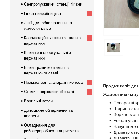
Санпропускники, станції гігієни
Гігієна виробництва
Лінії для обвалювання та
жиловки м'яса
Каналізаційні лотки та трапи з
наржавійки
Візки транспортувальні з
нержавійки
Візки і рами коптильні з
нержавіючої сталі.
Промислові та апаратні колеса
Продаж коліс для 
Столи з нержавіючої сталі
Жаростійкі чаву
Варильні котли
Поворотні к
Ширина сто
Допоміжне обладнання та
Верхня мон
послуги
Розташуванн
Обладнання для
Чавунні кол
рибопереробних підприємств
Діаметр отв
Діаметр 10