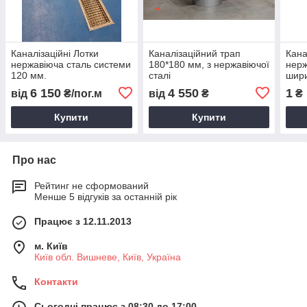
Каналізаційні Лотки
Каналізаційний трап
Кана
нержавіюча сталь системи
180*180 мм, з нержавіючої
нерж
120 мм.
сталі
шир
6 150
4 550
1
від
₴/пог.м
від
₴
₴
Купити
Купити
Про нас
Рейтинг не сформований
Менше 5 відгуків за останній рік
Працює з 12.11.2013
м. Київ
Київ обл. Вишневе, Київ, Україна
Контакти
Сьогодні працює з 08:30 до 17:00