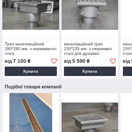
Трап каналізаційний
каналізаційний трап
кана
280*280 мм. з нержавіючої
235*235 мм. з неіржавкої
235*
сталі
сталі для душових
стал
7 100
5 590
від
₴
від
₴
від
Купити
Купити
Подібні товари компанії