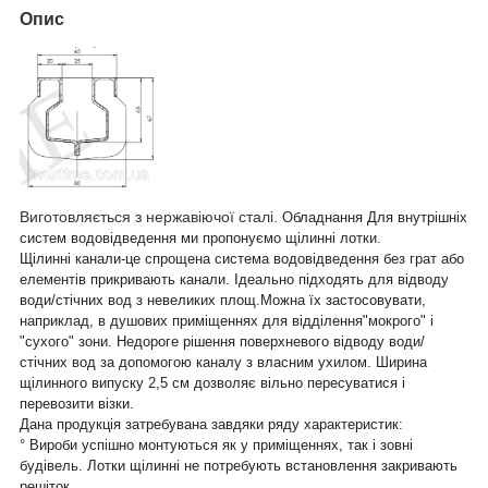
Опис
Виготовляється з нержавіючої сталі.
Обладнання Для внутрішніх
систем водовідведення ми пропонуємо щілинні лотки.
Щілинні канали-це спрощена система водовідведення без грат або
елементів прикривають канали. Ідеально підходять для відводу
води/стічних вод з невеликих площ.Можна їх застосовувати,
наприклад, в душових приміщеннях для відділення"мокрого" і
"сухого" зони. Недороге рішення поверхневого відводу води/
стічних вод за допомогою каналу з власним ухилом. Ширина
щілинного випуску 2,5 см дозволяє вільно пересуватися і
перевозити візки.
Дана продукція затребувана завдяки ряду характеристик:
° Вироби успішно монтуються як у приміщеннях, так і зовні
будівель. Лотки щілинні не потребують встановлення закривають
решіток.