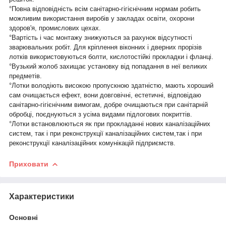
°Повна відповідність всім санітарно-гігієнічним нормам робить
можливим використання виробів у закладах освіти, охорони
здоров'я, промислових цехах.
°Вартість і час монтажу знижуються за рахунок відсутності
зварювальних робіт. Для кріплення віконних і дверних прорізів
лотків використовуються болти, кислотостійкі прокладки і фланці.
°Вузький жолоб захищає установку від попадання в неї великих
предметів.
°Лотки володіють високою пропускною здатністю, мають хороший
сам очищається ефект, вони довговічні, естетичні, відповідаю
санітарно-гігієнічним вимогам, добре очищаються при санітарній
обробці, поєднуються з усіма видами підлогових покриттів.
°Лотки встановлюються як при прокладанні нових каналізаційних
систем, так і при реконструкції каналізаційних систем,так і при
реконструкції каналізаційних комунікацій підприємств.
Приховати
Характеристики
Основні