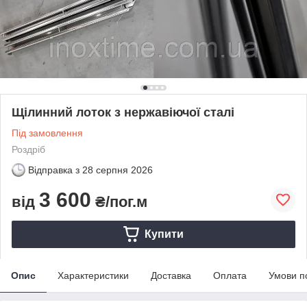
Щілинний лоток з нержавіючої сталі
Під замовлення
Роздріб
Відправка з
28 серпня 2026
3 600
від
₴/пог.м
Купити
Опис
Характеристики
Доставка
Оплата
Умови п