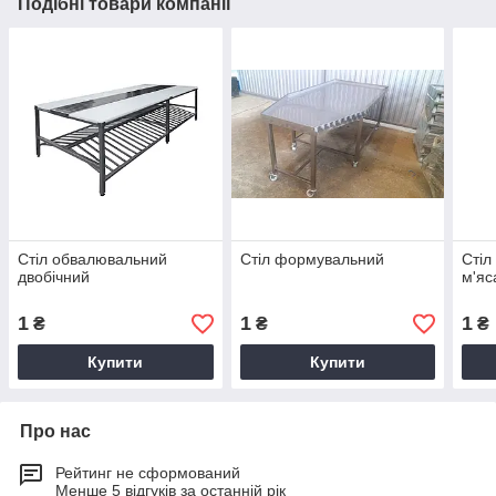
Подібні товари компанії
Стіл обвалювальний
Стіл формувальний
Стіл
двобічний
м'яс
1
1
1
₴
₴
₴
Купити
Купити
Про нас
Рейтинг не сформований
Менше 5 відгуків за останній рік