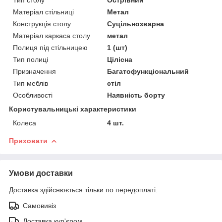
Матеріал стільниці
Метал
Конструкція столу
Суцільнозварна
Матеріал каркаса столу
метал
Полиця під стільницею
1 (шт)
Тип полиці
Цілісна
Призначення
Багатофункціональний
Тип меблів
стіл
Особливості
Наявність борту
Користувальницькі характеристики
Колеса
4 шт.
Приховати
Умови доставки
Доставка здійснюється тільки по передоплаті.
Самовивіз
Доставка кур'єром