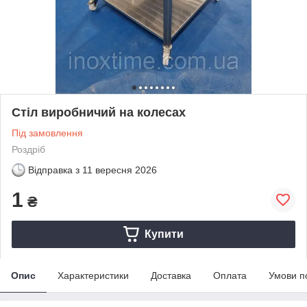
Стіл виробничий на колесах
Під замовлення
Роздріб
Відправка з
11 вересня 2026
1
₴
Купити
Опис
Характеристики
Доставка
Оплата
Умови п