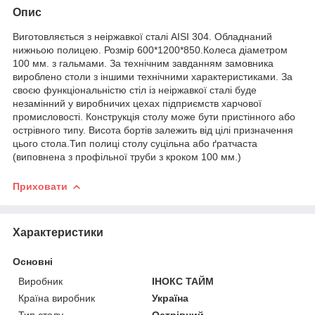
Опис
Виготовляється з неіржавкої сталі AISI 304. Обладнаний
нижньою полицею. Розмір 600*1200*850.Колеса діаметром
100 мм. з гальмами. За технічним завданням замовника
вироблено столи з іншими технічними характеристиками. За
своєю функціональністю стіл із неіржавкої сталі буде
незамінний у виробничих цехах підприємств харчової
промисловості. Конструкція столу може бути пристінного або
острівного типу. Висота бортів залежить від цілі призначення
цього стола.Тип полиці столу суцільна або ґратчаста
(виповнена з профільної труби з кроком 100 мм.)
Приховати
Характеристики
Основні
Виробник
ІНОКС ТАЙМ
Країна виробник
Україна
Тип столу
Острівний