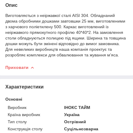
Опис
Виготовляється з неіржавкої сталі AISI 304. Обладнаний
двома обробними дошками завтовшки 25 мм, виготовленими
з харчового поліетилену 500. Каркас виготовлений із
неіржавкого прямокутного профілю 40*40*2. На замовлення
столи обладнуються полицею під ящики. Ширина та товщина
дошки можуть бути змінені відповідно до вимог замовника.
Для невеликих виробництв наша компанія проектує та
розробляє комплекси для обвалювання та жування м'яса.
Приховати
Характеристики
Основні
Виробник
ІНОКС ТАЙМ
Країна виробник
Україна
Тип столу
Острівний
Конструкція столу
Суцільнозварна