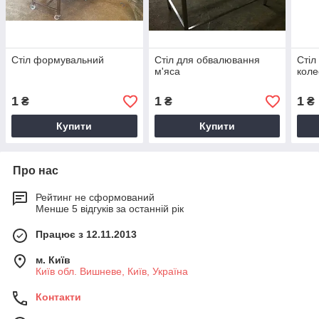
Стіл формувальний
Стіл для обвалювання
Стіл
м'яса
коле
1
1
1
₴
₴
₴
Купити
Купити
Про нас
Рейтинг не сформований
Менше 5 відгуків за останній рік
Працює з 12.11.2013
м. Київ
Київ обл. Вишневе, Київ, Україна
Контакти