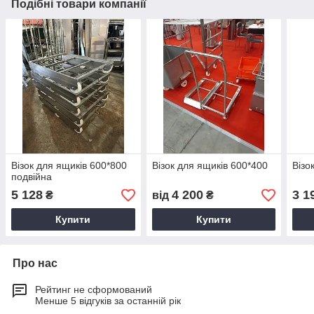
Подібні товари компанії
Візок для ящиків 600*800
Візок для ящиків 600*400
Візо
подвійна
5 128
4 200
3 1
₴
від
₴
Купити
Купити
Про нас
Рейтинг не сформований
Менше 5 відгуків за останній рік