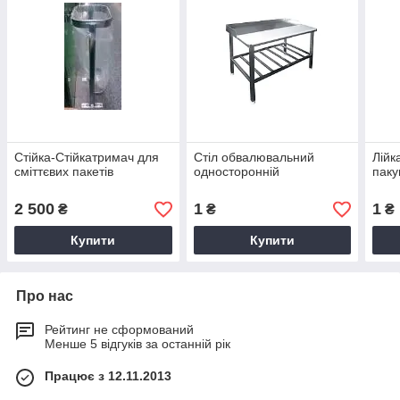
Стійка-Стійкатримач для
Стіл обвалювальний
Лійк
сміттєвих пакетів
односторонній
паку
2 500
1
1
₴
₴
₴
Купити
Купити
Про нас
Рейтинг не сформований
Менше 5 відгуків за останній рік
Працює з 12.11.2013