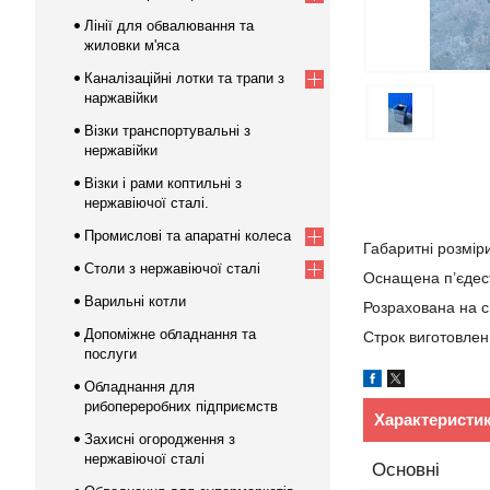
Лінії для обвалювання та
жиловки м'яса
Каналізаційні лотки та трапи з
наржавійки
Візки транспортувальні з
нержавійки
Візки і рами коптильні з
нержавіючої сталі.
Промислові та апаратні колеса
Габаритні розмі
Столи з нержавіючої сталі
Оснащена п’єдест
Варильні котли
Розрахована на с
Допоміжне обладнання та
Строк виготовлен
послуги
Обладнання для
рибопереробних підприємств
Характеристи
Захисні огородження з
нержавіючої сталі
Основні