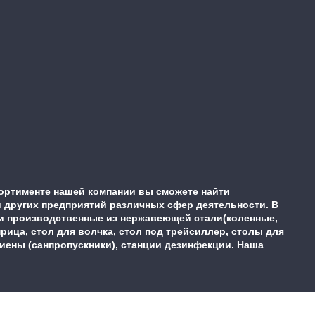
ортименте нашей компании вы сможете найти
 других предприятий различных сфер деятельности. В
ки производственные из нержавеющей стали(коленные,
ца, стол для волчка, стол под трейсиллер, столы для
гиены (санпропускники), станции дезинфекции. Наша
.