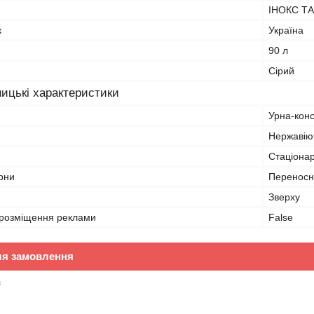
ІНОКС Т
к
Україна
90 л
Сірий
ицькі характеристики
Урна-кон
Нержавію
Стаціона
рни
Переносн
Зверху
розміщення реклами
False
ля замовлення
₴