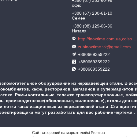
+380 (67) 353-60-99
офіс
+380 (67) 230-61-10
Семен
+380 (98) 129-06-36
Наталя
http://inoxtime.com.ua,colson.com.ua
zubinoxtime.vk@gmail.com
+380669359222
+380669359222
+380669359222
вспомогательное оборудование из нержавеющей стали. В асс
комбинатов, кафе, ресторанов, магазинов и супермаркетов и
истики. Рамы коптильные, тележки транспортировочные, мой
ы производственне(обвалочные, жиловочные), столы для шпри
 и лотки канализационные из нержавеющей стали .Станции ги
 проектировщики могут разработать для вас рабочие чертежи 
Сайт створений на маркетплейсі
Prom.ua