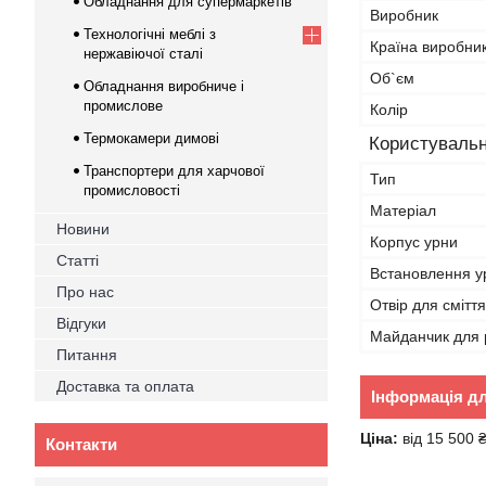
Обладнання для супермаркетів
Виробник
Технологічні меблі з
Країна виробни
нержавіючої сталі
Об`єм
Обладнання виробниче і
промислове
Колір
Термокамери димові
Користувальн
Транспортери для харчової
Тип
промисловості
Матеріал
Новини
Корпус урни
Статті
Встановлення у
Про нас
Отвір для сміття
Відгуки
Майданчик для 
Питання
Доставка та оплата
Інформація д
Ціна:
від 15 500 
Контакти