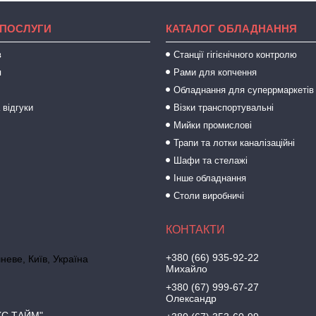
 ПОСЛУГИ
КАТАЛОГ ОБЛАДНАННЯ
в
Станції гігієнічного контролю
я
Рами для копчення
Обладнання для суперрмаркетів
 відгуки
Візки транспортувальні
Мийки промислові
Трапи та лотки каналізаційні
Шафи та стелажі
Інше обладнання
Столи виробничі
+380 (66) 935-92-22
неве, Київ, Україна
Михайло
+380 (67) 999-67-27
Олександр
КС ТАЙМ"