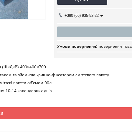
+380 (66) 935-92-22
повернення това
ри (Ш×Д×В) 400×400×700
алом та зйомною кришко-фіксатором сміттєвого пакету.
міттєві пакети об’ємом 90л.
ня 10-14 календарних днів.
ки