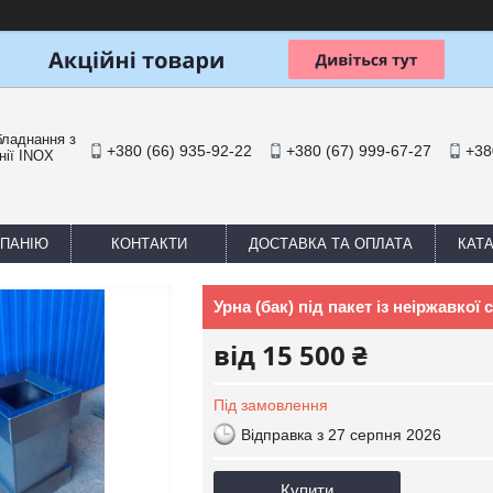
бладнання з
+380 (66) 935-92-22
+380 (67) 999-67-27
+38
нії INOX
МПАНІЮ
КОНТАКТИ
ДОСТАВКА ТА ОПЛАТА
КАТ
Урна (бак) під пакет із неіржавкої 
від
15 500 ₴
Під замовлення
Відправка з 27 серпня 2026
Купити