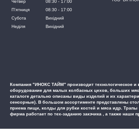
Четвер
08:30
17:00
Пʼятниця
08:30
17:00
Субота
Вихідний
Неділя
Вихідний
Компания "ИНОКС ТАЙМ" производит технологическое и 
оборудование для малых колбасных цехов, больших мясо
каталоге детально описаны виды изделий и их характер
сенсорные). В большом ассортименте представлены стол
приема пищи, колды для рубки костей и мяса идр. Трапы
фирма работает по тех-заданию закзчика , а также наши