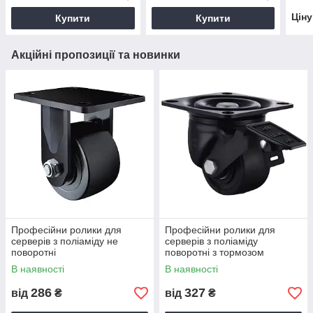
Цін
Купити
Купити
Акційні пропозиції та новинки
Професійни ролики для
Професійни ролики для
серверів з поліаміду не
серверів з поліаміду
поворотні
поворотні з тормозом
В наявності
В наявності
286
327
від
₴
від
₴