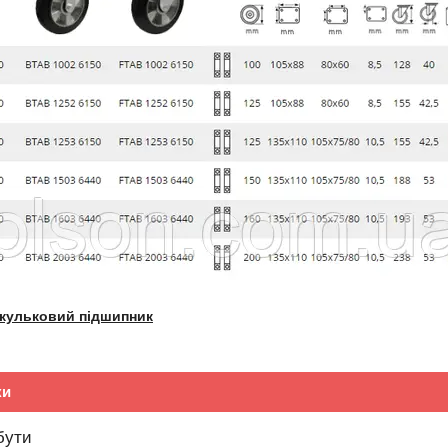
 кульковий підшипник
ки
бути