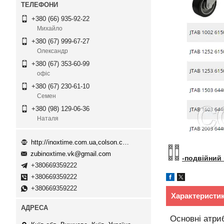
+380 (66) 935-92-22
Михайло
+380 (67) 999-67-27
Олександр
+380 (67) 353-60-99
офіс
+380 (67) 230-61-10
Семен
+380 (98) 129-06-36
Наталя
http://inoxtime.com.ua,colson.com.ua
zubinoxtime.vk@gmail.com
-подвійний
+380669359222
+380669359222
+380669359222
Характеристи
Основні атри