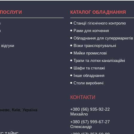
 ПОСЛУГИ
КАТАЛОГ ОБЛАДНАННЯ
в
Станції гігієнічного контролю
я
Рами для копчення
Обладнання для суперрмаркетів
 відгуки
Візки транспортувальні
Мийки промислові
Трапи та лотки каналізаційні
Шафи та стелажі
Інше обладнання
Столи виробничі
+380 (66) 935-92-22
неве, Київ, Україна
Михайло
+380 (67) 999-67-27
Олександр
КС ТАЙМ"