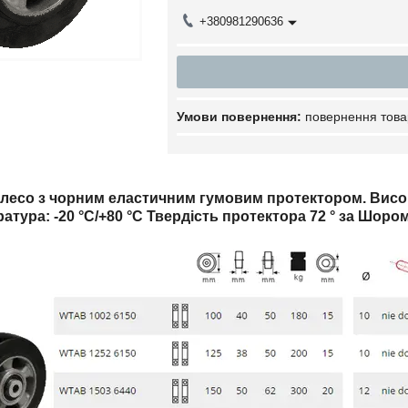
+380981290636
повернення това
лесо з чорним еластичним гумовим протектором. Висок
атура: -20 °C/+80 °C Твердість протектора 72 ° за Шоро