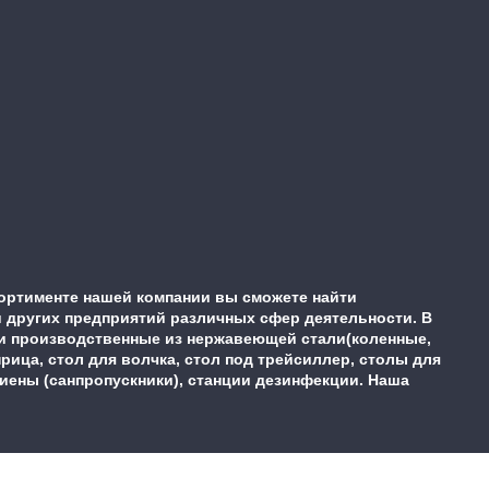
ортименте нашей компании вы сможете найти
 других предприятий различных сфер деятельности. В
ки производственные из нержавеющей стали(коленные,
ца, стол для волчка, стол под трейсиллер, столы для
гиены (санпропускники), станции дезинфекции. Наша
.