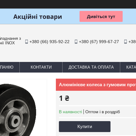
бладнання з
+380 (66) 935-92-22
+380 (67) 999-67-27
+38
нії INOX
МПАНІЮ
КОНТАКТИ
ДОСТАВКА ТА ОПЛАТА
КАТ
Алюмінієве колеса з гумовим про
1 ₴
В наявності
Оптом і в роздріб
Купити