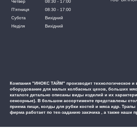
Четвер
08:30
17:00
Пʼятниця
08:30
17:00
Субота
Вихідний
Неділя
Вихідний
Компания "ИНОКС ТАЙМ" производит технологическое и 
оборудование для малых колбасных цехов, больших мясо
каталоге детально описаны виды изделий и их характер
сенсорные). В большом ассортименте представлены стол
приема пищи, колды для рубки костей и мяса идр. Трапы
фирма работает по тех-заданию закзчика , а также наши