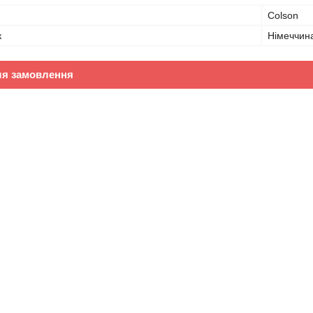
Colson
к
Німеччин
ля замовлення