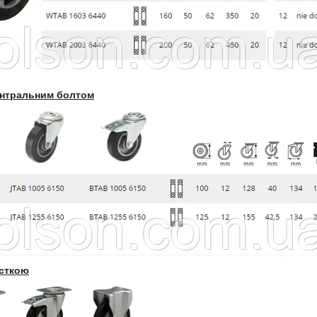
ентральним болтом
усткою