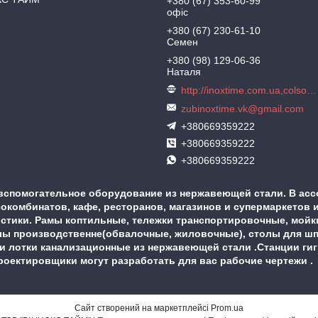
+380 (67) 353-60-99
офіс
+380 (67) 230-61-10
Семен
+380 (98) 129-06-36
Наталя
http://inoxtime.com.ua,colson.com.ua
zubinoxtime.vk@gmail.com
+380669359222
+380669359222
+380669359222
вспомогательное оборудование из нержавеющей стали. В асс
комбинатов, кафе, ресторанов, магазинов и супермаркетов и
истики. Рамы коптильные, тележки транспортировочные, мой
ы производственне(обвалочные, жиловочные), столы для шпри
 и лотки канализационные из нержавеющей стали .Станции ги
 проектировщики могут разработать для вас рабочие чертежи 
Сайт створений на маркетплейсі
Prom.ua