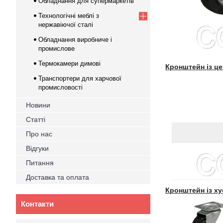
Обладнання для супермаркетів
Технологічні меблі з
нержавіючої сталі
Обладнання виробниче і
промислове
Термокамери димові
Кронштейн із ц
Транспортери для харчової
промисловості
Новини
Статті
Про нас
Відгуки
Питання
Доставка та оплата
Кронштейн із х
Контакти