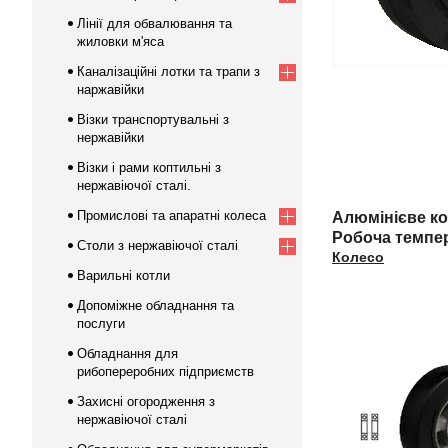
Лінії для обвалювання та
жиловки м'яса
Каналізаційні лотки та трапи з
наржавійки
Візки транспортувальні з
нержавійки
Візки і рами коптильні з
нержавіючої сталі.
Промислові та апаратні колеса
Алюмінієве ко
Робоча темпер
Столи з нержавіючої сталі
Колесо
Варильні котли
Допоміжне обладнання та
послуги
Обладнання для
рибопереробних підприємств
Захисні огородження з
нержавіючої сталі