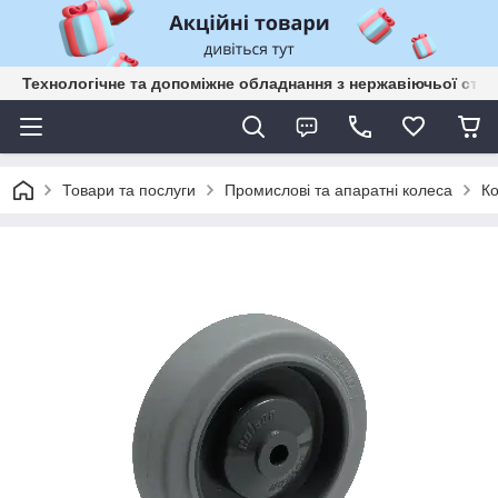
Технологічне та допоміжне обладнання з нержавіючьої сталі
Товари та послуги
Промислові та апаратні колеса
Ко