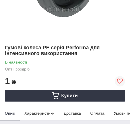
Гумові колеса PF серія Performa для
інтенсивного використання
В наявності
Опт і роздріб
1
₴
Купити
Опис
Характеристики
Доставка
Оплата
Умови п