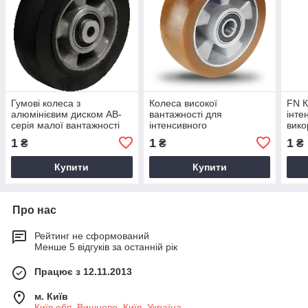
Гумові колеса з
Колеса високої
FN К
алюмінієвим диском AB-
вантажності для
інте
серія малої вантажності
інтенсивного
вико
використання AU-серії
тем
1
1
1
₴
₴
₴
Купити
Купити
Про нас
Рейтинг не сформований
Менше 5 відгуків за останній рік
Працює з 12.11.2013
м. Київ
Київ обл. Вишневе, Київ, Україна