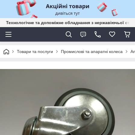
Технологічне та допоміжне обладнання з нержавіючьої сталі
Товари та послуги
Промислові та апаратні колеса
Ап