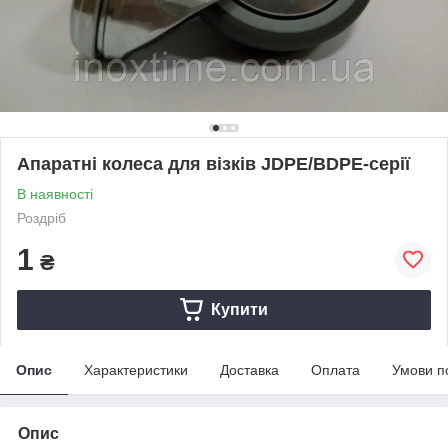
Апаратні колеса для візків JDPE/BDPE-серії
В наявності
Роздріб
1
₴
Купити
Опис
Характеристики
Доставка
Оплата
Умови п
Опис