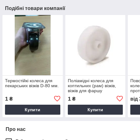
Подібні товари компанії
Термостійкі колеса для
Поліамідні колеса для
Пово
пекарських візків D-80 мм.
коптильних (рам) візків,
коле
візків для фаршу
прот
1
1
₴
₴
від
Купити
Купити
Про нас