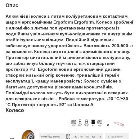
Опис
Алюмінієві колеса з литим поліуретановим контактним
шаром ергономічним Ergoform Ergoform. Колесо зроблені
з алюмінію з литим поліуретановим протектором із
подвійним ущільненням кулькопідшипника та внутрішнім
стабілізувальним кільцем. Подвійний підшипник
забезпечує високу ударостійкість. Вантажність 200-500 кг
на комплект. Колеса виготовлені з алюмінієвого сплаву.
Протектор виготовлений із високоякісного поліуретану,
що забезпечує більшу гнучкість, ніж стандартний
протектор PU. Ergoform новий ергономічний дизайн
створює низький опір коченню, триваліший термін
експлуатації, кращу маневровість; Колесо сумісне з
багатьма доступними різновидами кронштейнів.
Поліамідні колеса можуть бути використані в пекарнях
для пекарських візків . Робоча температура: -20 °C/+80
°C Протектор твердість 92° за Шором А.
Колесо