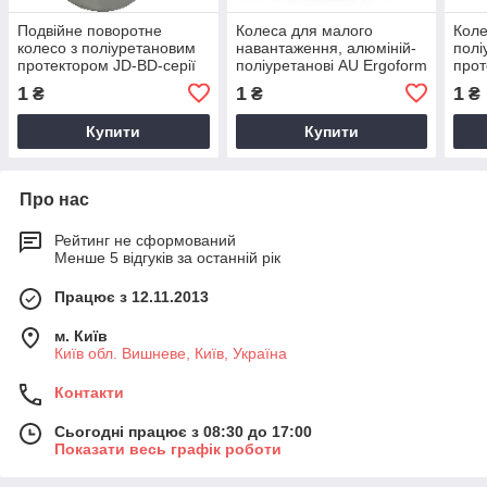
Подвійне поворотне
Колеса для малого
Коле
колесо з поліуретановим
навантаження, алюміній-
полі
протектором JD-BD-серії
поліуретанові AU Ergoform
прот
AU-с
1
1
1
₴
₴
₴
Купити
Купити
Про нас
Рейтинг не сформований
Менше 5 відгуків за останній рік
Працює з 12.11.2013
м. Київ
Київ обл. Вишневе, Київ, Україна
Контакти
Сьогодні працює з 08:30 до 17:00
Показати весь графік роботи