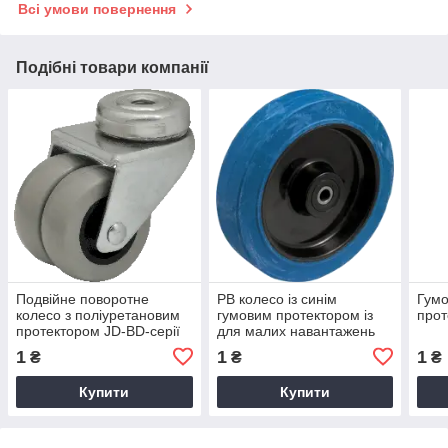
Всі умови повернення
Подібні товари компанії
Подвійне поворотне
PB колесо із синім
Гумо
колесо з поліуретановим
гумовим протектором із
прот
протектором JD-BD-серії
для малих навантажень
1
1
1
₴
₴
₴
Купити
Купити