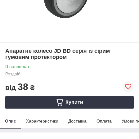
Апаратне колесо JD BD серія із сірим
гумовим протектором
В наявності
Роздріб
38
від
₴
Купити
Опис
Характеристики
Доставка
Оплата
Умови п