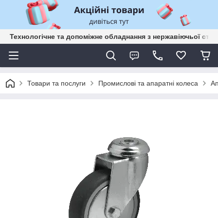
Технологічне та допоміжне обладнання з нержавіючьої сталі
Товари та послуги
Промислові та апаратні колеса
Ап