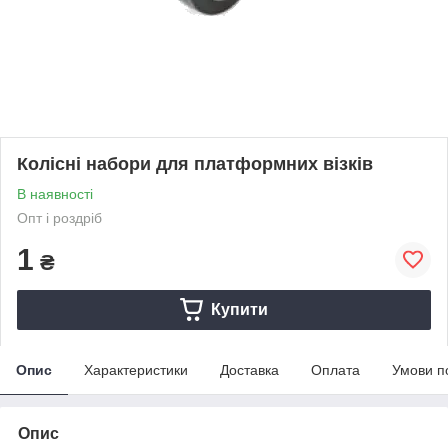
Колісні набори для платформних візків
В наявності
Опт і роздріб
1
₴
Купити
Опис
Характеристики
Доставка
Оплата
Умови п
Опис