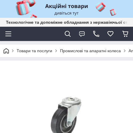
Технологічне та допоміжне обладнання з нержавіючьої сталі
Товари та послуги
Промислові та апаратні колеса
Ап