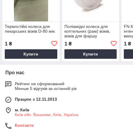
Термостійкі колеса для
Поліамідні колеса для
FN К
пекарських візків D-80 мм.
коптильних (рам) візків,
інте
візків для фаршу
вико
тем
1
1
1
₴
₴
₴
Купити
Купити
Про нас
Рейтинг не сформований
Менше 5 відгуків за останній рік
Працює з 12.11.2013
м. Київ
Київ обл. Вишневе, Київ, Україна
Контакти