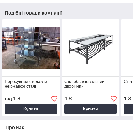
Подібні товари компанії
Пересувний стелаж із
Стіл обвалювальний
Стіл
неіржавкої сталі
двобічний
1
1
1
від
₴
₴
₴
Купити
Купити
Про нас