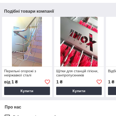
Подібні товари компанії
Перильні огорожі з
Щітки для станцій гігієни,
Відб
неіржавкої сталі
санпропускників
1
1
1
від
₴
₴
₴
Купити
Купити
Про нас