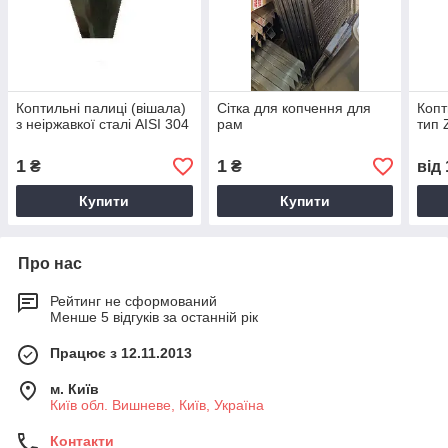
Коптильні палиці (вішала)
Сітка для копчення для
Копт
з неіржавкої сталі AISI 304
рам
тип 
1
1
₴
₴
від
Купити
Купити
Про нас
Рейтинг не сформований
Менше 5 відгуків за останній рік
Працює з 12.11.2013
м. Київ
Київ обл. Вишневе, Київ, Україна
Контакти