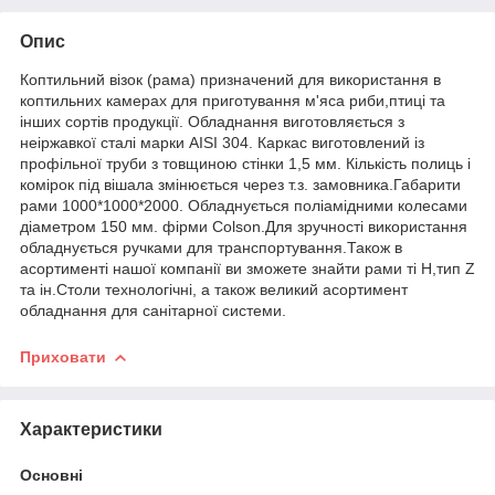
Опис
Коптильний візок (рама) призначений для використання в
коптильних камерах для приготування м'яса риби,птиці та
інших сортів продукції. Обладнання виготовляється з
неіржавкої сталі марки AISI 304. Каркас виготовлений із
профільної труби з товщиною стінки 1,5 мм. Кількість полиць і
комірок під вішала змінюється через т.з. замовника.Габарити
рами 1000*1000*2000. Обладнується поліамідними колесами
діаметром 150 мм. фірми Colson.Для зручності використання
обладнується ручками для транспортування.Також в
асортименті нашої компанії ви зможете знайти рами ті Н,тип Z
та ін.Столи технологічні, а також великий асортимент
обладнання для санітарної системи.
Приховати
Характеристики
Основні