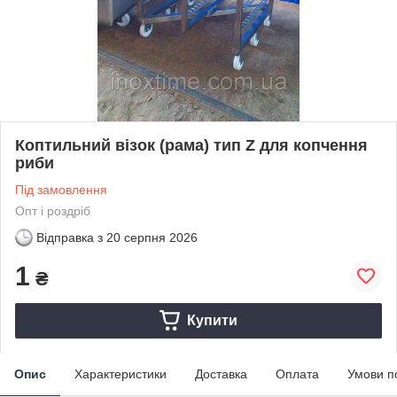
Коптильний візок (рама) тип Z для копчення
риби
Під замовлення
Опт і роздріб
Відправка з
20 серпня 2026
1
₴
Купити
Опис
Характеристики
Доставка
Оплата
Умови п