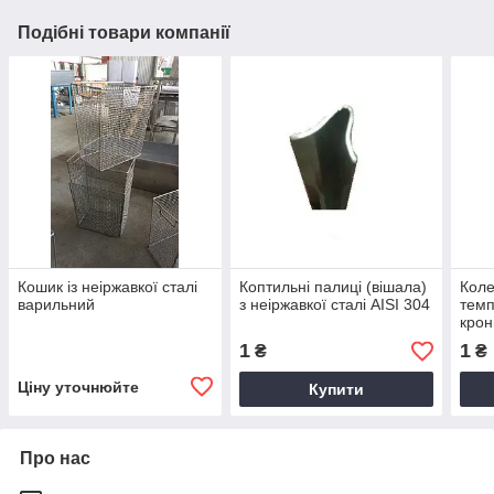
Подібні товари компанії
Кошик із неіржавкої сталі
Коптильні палиці (вішала)
Коле
варильний
з неіржавкої сталі AISI 304
темп
крон
стал
1
1
₴
₴
Ціну уточнюйте
Купити
Про нас