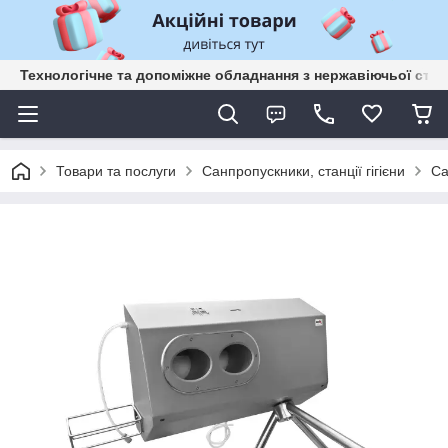
Технологічне та допоміжне обладнання з нержавіючьої сталі
Товари та послуги
Санпропускники, станції гігієни
Са