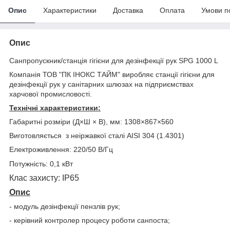
Опис
Характеристики
Доставка
Оплата
Умови п
Опис
Санпропускник/станція гігієни для дезінфекції рук SPG 1000 L
Компанія ТОВ "ПК ІНОКС ТАЙМ" виробляє станції гігієни для
дезінфекції рук у санітарних шлюзах на підприємствах
харчової промисловості.
Технічні характеристики:
Габаритні розміри (Д×Ш × В), мм: 1308×867×560
Виготовляється з неіржавкої сталі
AISI
304 (1.4301)
Електроживлення: 220/50 В/Гц
Потужність: 0,1 кВт
Клас захисту:
IP
65
Опис
- модуль дезінфекції пензлів рук;
- керівний контролер процесу роботи санпоста;