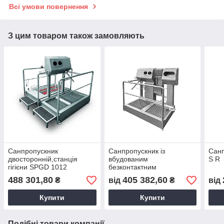
Всі умови повернення
З цим товаром також замовляють
Санпропускник
Санпропускник із
Санп
двосторонній,станція
вбудованим
S R
гігієни SPGD 1012
безконтактним
умивальником і сушаркою
488 301,80
405 382,60
₴
від
₴
від
для рук SPG 1110 D R
Купити
Купити
Подібні товари компанії