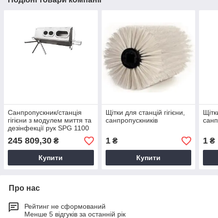
Санпропускник/станція
Щітки для станцій гігієни,
Щітк
гігієни з модулем миття та
санпропускників
санп
дезінфекції рук SPG 1100
R
245 809,30
1
1
₴
₴
₴
Купити
Купити
Про нас
Рейтинг не сформований
Менше 5 відгуків за останній рік