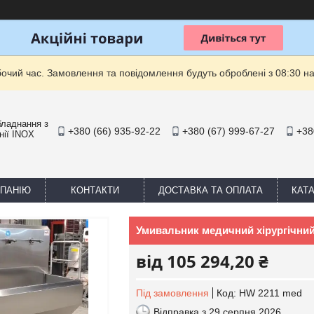
бочий час. Замовлення та повідомлення будуть оброблені з 08:30 на
бладнання з
+380 (66) 935-92-22
+380 (67) 999-67-27
+38
нії INOX
МПАНІЮ
КОНТАКТИ
ДОСТАВКА ТА ОПЛАТА
КАТ
Умивальник медичний хірургічний
від
105 294,20 ₴
Під замовлення
Код:
HW 2211 med
Відправка з 29 серпня 2026