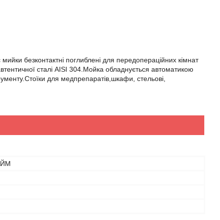
мийки безконтактні поглиблені для передопераційних кімнат
 автентичної сталі AISI 304.Мойка обладнується автоматикою
рументу.Стоїки для медпрепаратів,шкафи, стельові,
АЙМ