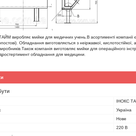
АЙМ виробляє мийки для медичних учень.В асортименті компанії є 
опостові). Обладнання виготовляється з неіржавкої, кислотостійкої,
 виробників.Також компанія виготовляє мийки для операційного інст
 дростертимент обладнання для медицини.
ки
бути
ІНОКС Т
к
Україна
Нове
220 В