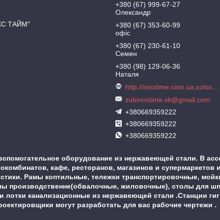
+380 (67) 999-67-27
Олександр
КС ТАЙМ"
+380 (67) 353-60-99
офіс
+380 (67) 230-61-10
Семен
+380 (98) 129-06-36
Наталя
http://inoxtime.com.ua,colson.com.ua
zubinoxtime.vk@gmail.com
+380669359222
+380669359222
+380669359222
вспомогательное оборудование из нержавеющей стали. В асс
комбинатов, кафе, ресторанов, магазинов и супермаркетов и
истики. Рамы коптильные, тележки транспортировочные, мой
ы производственне(обвалочные, жиловочные), столы для шпри
 и лотки канализационные из нержавеющей стали .Станции ги
 проектировщики могут разработать для вас рабочие чертежи 