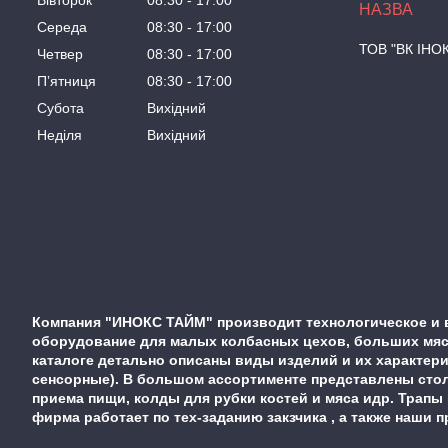
Вівторок
08:30
17:00
Середа
08:30
17:00
ТОВ "ВК ІНО
Четвер
08:30
17:00
Пʼятниця
08:30
17:00
Субота
Вихідний
Неділя
Вихідний
Компания "ИНОКС ТАЙМ" производит технологическое и 
оборудование для малых колбасных цехов, больших мясо
каталоге детально описаны виды изделий и их характер
сенсорные). В большом ассортименте представлены стол
приема пищи, колды для рубки костей и мяса идр. Трапы
фирма работает по тех-заданию закзчика , а также наши