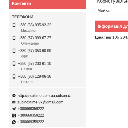
Користувальн
Контакти
Мийка
+380 (66) 935-92-22
Інформація д
Михайло
Ціна:
від 105 294
+380 (67) 999-67-27
Олександр
+380 (67) 353-60-99
офіс
+380 (67) 230-61-10
Семен
+380 (98) 129-06-36
Наталя
http://inoxtime.com.ua,colson.com.ua
zubinoxtime.vk@gmail.com
+380669359222
+380669359222
+380669359222