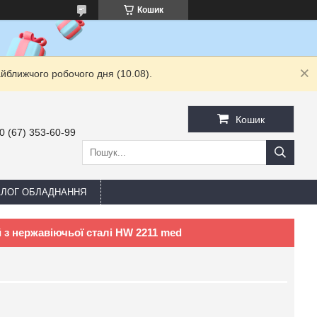
Кошик
йближчого робочого дня (10.08).
Кошик
0 (67) 353-60-99
АЛОГ ОБЛАДНАННЯ
 з нержавіючьої сталі HW 2211 med