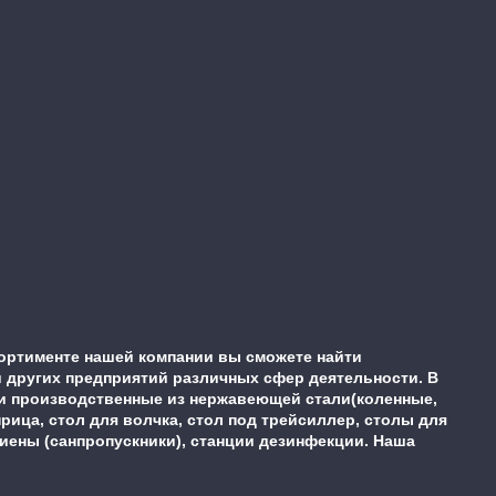
ортименте нашей компании вы сможете найти
 других предприятий различных сфер деятельности. В
ки производственные из нержавеющей стали(коленные,
ца, стол для волчка, стол под трейсиллер, столы для
гиены (санпропускники), станции дезинфекции. Наша
.