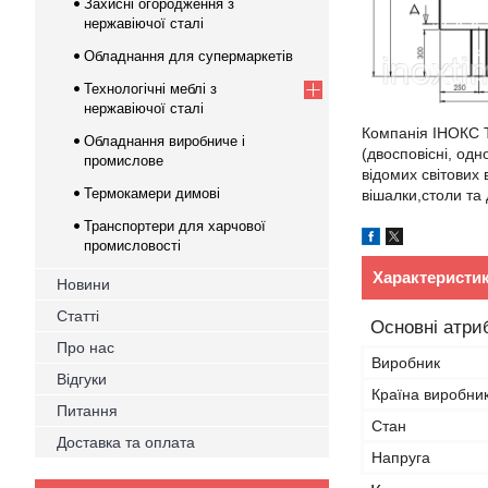
Захисні огородження з
нержавіючої сталі
Обладнання для супермаркетів
Технологічні меблі з
нержавіючої сталі
Компанія ІНОКС Т
Обладнання виробниче і
(двосповісні, одн
промислове
відомих світових
Термокамери димові
вішалки,столи та
Транспортери для харчової
промисловості
Характеристи
Новини
Статті
Основні атри
Про нас
Виробник
Відгуки
Країна виробни
Питання
Стан
Доставка та оплата
Напруга