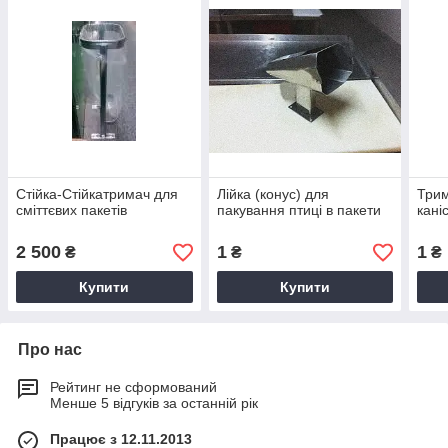
Стійка-Стійкатримач для
Лійка (конус) для
Трим
сміттєвих пакетів
пакування птиці в пакети
кані
2 500
1
1
₴
₴
₴
Купити
Купити
Про нас
Рейтинг не сформований
Менше 5 відгуків за останній рік
Працює з 12.11.2013