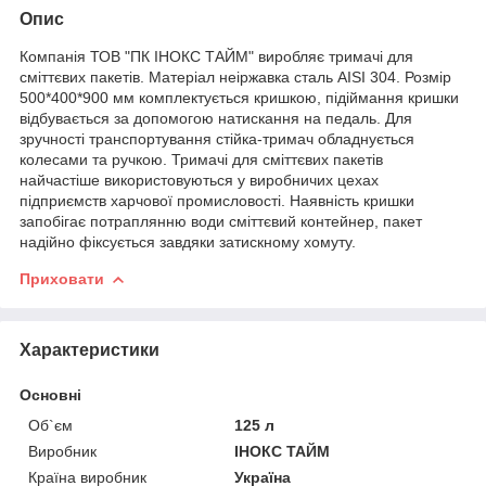
Опис
Компанія ТОВ "ПК ІНОКС ТАЙМ" виробляє тримачі для
сміттєвих пакетів. Матеріал неіржавка сталь AISI 304. Розмір
500*400*900 мм комплектується кришкою, підіймання кришки
відбувається за допомогою натискання на педаль. Для
зручності транспортування стійка-тримач обладнується
колесами та ручкою. Тримачі для сміттєвих пакетів
найчастіше використовуються у виробничих цехах
підприємств харчової промисловості. Наявність кришки
запобігає потраплянню води сміттєвий контейнер, пакет
надійно фіксується завдяки затискному хомуту.
Приховати
Характеристики
Основні
Об`єм
125 л
Виробник
ІНОКС ТАЙМ
Країна виробник
Україна