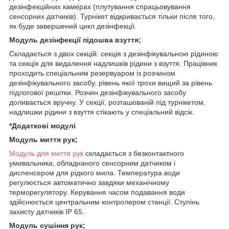
дезінфекційних камерах (плутування спрацьовування
сенсорних датчиків). Турнікет відкривається тільки після того,
як буде завершений цикл дезінфекції.
Модуль дезінфекції підошва взуття;
Складається з двох секцій: секція з дезінфікувальною рідиною
та секція для видалення надлишків рідини з взуття. Працівник
проходить спеціальним резервуаром із розчином
дезінфікувального засобу, рівень якої трохи вищий за рівень
підлогової решітки. Розчин дезінфікувального засобу
доливається вручну. У секції, розташованій під турнікетом,
надлишки рідини з взуття стікають у спеціальний відсік.
*Додаткові модулі
Модуль миття рук;
Модуль для миття рук
складається з безконтактного
умивальника, обладнаного сенсорним датчиком і
диспенсером для рідкого мила. Температура води
регулюється автоматично завдяки механічному
терморегулятору. Керування часом подавання води
здійснюється центральним контролером станції. Ступінь
захисту датчиків IP 65.
Модуль сушіння рук;