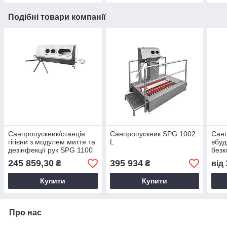
Подібні товари компанії
Санпропускник/станція
Санпропускник SPG 1002
Санп
гігієни з модулем миття та
L
вбу
дезінфекції рук SPG 1100
безк
R
умив
245 859,30
395 934
₴
₴
від
Купити
Купити
Про нас