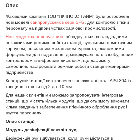
Опис
Фахівцями компанії ТОВ "ПК ІНОКС ТАЙМ" були розроблені
нові моделі
санпропускників серії SPG
, для контролю гігієни
персоналу на підприємствах харчової промисловості.
Нові моделі санпропускників
обладнуються світлодіодними
покажчиками режимів роботи станції, суцільним герметичним
корпусом, посиленим механізмом турнікета, економними
форсунками для подавання дезінфікувального засобу, новим
контролером із цифровим дисплеєм, що дає змогу
самостійно настроювати режими роботи станції інженерами
підприємства .
Конструкція станції виготовлена з неіржавкої сталі AISI 304 із
товщиною стінки від 2 до 10 мм.
Для наших клієнтів ми можемо запропонувати інтегровані
станції, що містять кілька модулів, що дають змогу виконати
кілька завдань з забезпечення гігієнічного оброблення рук і
взуття персоналу.
Опис станції:
Модуль дезінфекції пензлів рук;
Дезінфекція рук відбувається, коли руки містяться в