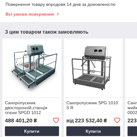
Повернення товару впродовж 14 днів за домовленістю
Всі умови повернення
З цим товаром також замовляють
Санпропускник
Санпропускник SPG 1010
Санп
двосторонній,станція
S R
мийк
гігієни SPGD 1012
000
488 401,20
223 532,40
223
₴
від
₴
Купити
Купити