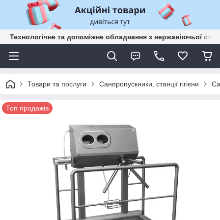
Технологічне та допоміжне обладнання з нержавіючьої сталі
Товари та послуги
Санпропускники, станції гігієни
Са
Топ продажів