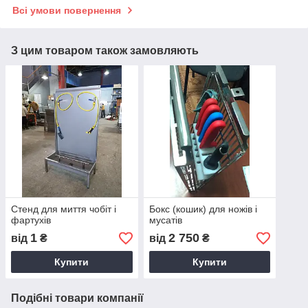
Всі умови повернення
З цим товаром також замовляють
Стенд для миття чобіт і
Бокс (кошик) для ножів і
фартухів
мусатів
1
2 750
від
₴
від
₴
Купити
Купити
Подібні товари компанії