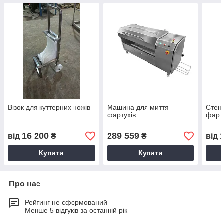
Візок для куттерних ножів
Машина для миття
Стен
фартухів
фарт
16 200
289 559
від
₴
₴
від
Купити
Купити
Про нас
Рейтинг не сформований
Менше 5 відгуків за останній рік