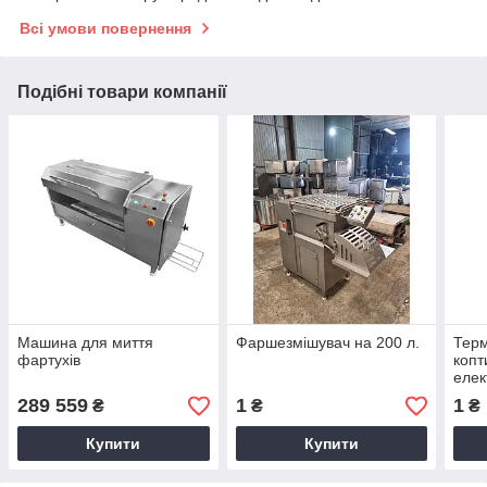
Всі умови повернення
Подібні товари компанії
Машина для миття
Фаршезмішувач на 200 л.
Тер
фартухів
копт
елек
289 559
1
1
₴
₴
₴
Купити
Купити