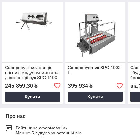
Санпропускник/станція
Санпропускник SPG 1002
Санп
гігієни з модулем миття та
L
вбу
дезінфекції рук SPG 1100
безк
R
умив
245 859,30
395 934
₴
₴
від
Купити
Купити
Про нас
Рейтинг не сформований
Менше 5 відгуків за останній рік