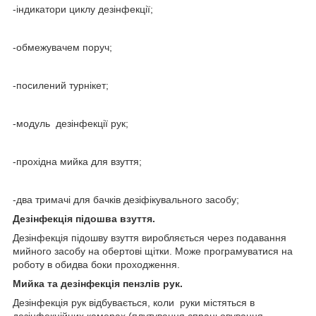
-індикатори циклу дезінфекції;
-обмежувачем поруч;
-посилений турнікет;
-модуль дезінфекції рук;
-прохідна мийка для взуття;
-два тримачі для бачків дезіфікувального засобу;
Дезінфекція підошва взуття.
Дезінфекція підошву взуття виробляється через подавання
мийного засобу на обертові щітки. Може програмуватися на
роботу в обидва боки проходження.
Мийка та дезінфекція пензлів рук.
Дезінфекція рук відбувається, коли руки містяться в
дезінфекційних камерах (плутування спрацьовування