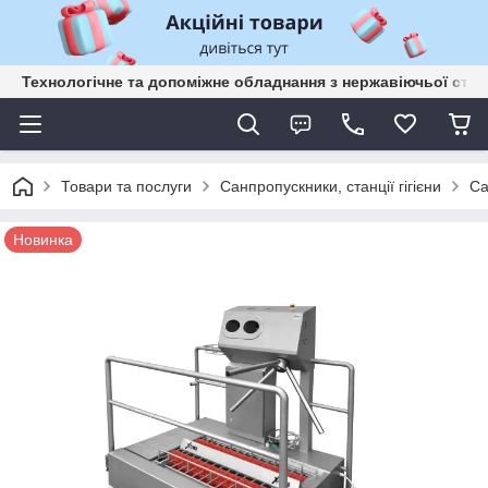
Технологічне та допоміжне обладнання з нержавіючьої сталі
Товари та послуги
Санпропускники, станції гігієни
Са
Новинка