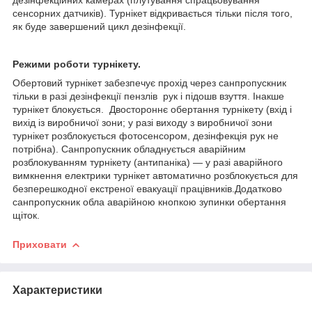
сенсорних датчиків). Турнікет відкривається тільки після того,
як буде завершений цикл дезінфекції.
Режими роботи турнікету.
Обертовий турнікет забезпечує прохід через санпропускник
тільки в разі дезінфекції пензлів рук і підошв взуття. Інакше
турнікет блокується. Двостороннє обертання турнікету (вхід і
вихід із виробничої зони; у разі виходу з виробничої зони
турнікет розблокується фотосенсором, дезінфекція рук не
потрібна). Санпропускник обладнується аварійним
розблокуванням турнікету (антипаніка) — у разі аварійного
вимкнення електрики турнікет автоматично розблокується для
безперешкодної екстреної евакуації працівників.Додатково
санпропускник обла аварійною кнопкою зупинки обертання
щіток.
Приховати
Характеристики