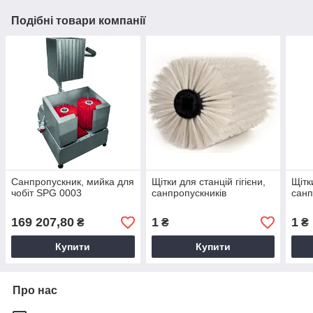
Подібні товари компанії
Санпропускник, мийка для
Щітки для станцій гігієни,
Щітк
чобіт SPG 0003
санпропускників
санп
169 207,80
1
1
₴
₴
₴
Купити
Купити
Про нас