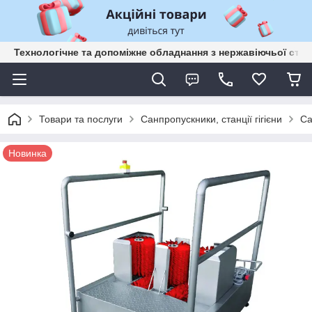
Технологічне та допоміжне обладнання з нержавіючьої сталі
Товари та послуги
Санпропускники, станції гігієни
Са
Новинка