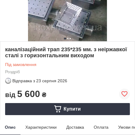
каналізаційний трап 235*235 мм. з неіржавкої
сталі з горизонтальним виходом
Під замовлення
Роздріб
Відправка з
23 серпня 2026
5 600
від
₴
Купити
Опис
Характеристики
Доставка
Оплата
Умови п