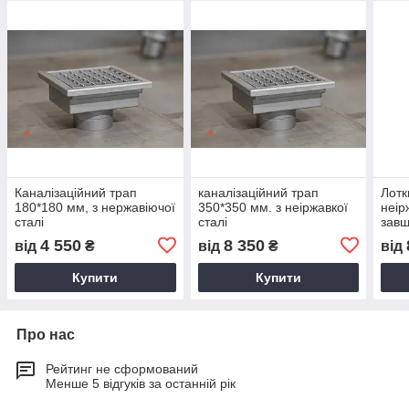
Каналізаційний трап
каналізаційний трап
Лотк
180*180 мм, з нержавіючої
350*350 мм. з неіржавкої
неір
сталі
сталі
завш
4 550
8 350
від
₴
від
₴
від
Купити
Купити
Про нас
Рейтинг не сформований
Менше 5 відгуків за останній рік