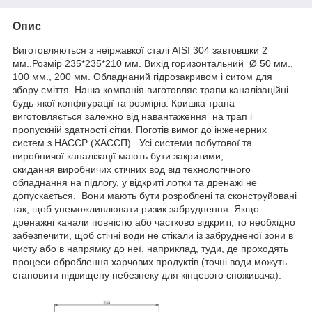
Опис
Виготовляються з неіржавкої сталі AISI 304 завтовшки 2
мм..Розмір 235*235*210 мм. Вихід горизонтальний Ø 50 мм.,
100 мм., 200 мм. Обладнаний гідрозакривом і ситом для
збору сміття. Наша компанія виготовляє трапи каналізаційні
будь-якої конфігурації та розмірів. Кришка трапа
виготовляється залежно від навантаження на трап і
пропускній здатності сітки. Поготів вимог до інженерних
систем з HACCP (ХACСП) . Усі системи побутової та
виробничої каналізації мають бути закритими,
скидання виробничих стічних вод від технологічного
обладнання на підлогу, у відкриті лотки та дренажі не
допускається. Вони мають бути розроблені та сконструйовані
так, щоб унеможливлювати ризик забруднення. Якщо
дренажні канали повністю або частково відкриті, то необхідно
забезпечити, щоб стічні води не стікали із забрудненої зони в
чисту або в напрямку до неї, наприклад, туди, де проходять
процеси оброблення харчових продуктів (точні води можуть
становити підвищену небезпеку для кінцевого споживача).