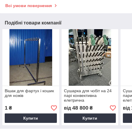
Всі умови повернення
Подібні товари компанії
Вішак для фартух і кошик
Сушарка для чобіт на 24
Суша
для ножів
парі конвективна
пари
елетрична
елет
1
48 800
₴
від
₴
від
Купити
Купити