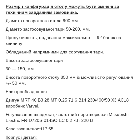
Розмір і конфігурація столу можуть бути змінені за
технічним завданням замовника.
Діаметр поворотного стола 900 мм.
Діаметр застосовуваної тари 50-200, мм.
Продуктивність, подавання максимально — 92 банок на
хвилину.
Обладнаний напрямними для сортування тари.
Висота застосовуваної тари
30 — 150, мм
Висота поворотного столу 850 мм із можливістю регулювання
+/- 50 мм.
Електрообладнання:
Двигун MRT 40 B3 28 MT 0,25 71 6 В14 230/400/50 X3 AC18
виробник Varvel.
Регулювання швидкості, частотний перетворювач Mitsubishi
Electric FR-D720S-014SC-EC 0,2 кВт 220 В
Клас захищеності IP 65.
Корпус і деталі
: