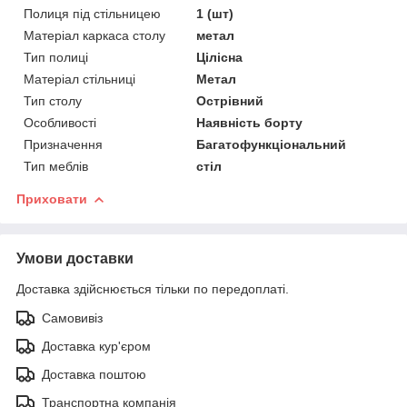
Полиця під стільницею
1 (шт)
Матеріал каркаса столу
метал
Тип полиці
Цілісна
Матеріал стільниці
Метал
Тип столу
Острівний
Особливості
Наявність борту
Призначення
Багатофункціональний
Тип меблів
стіл
Приховати
Умови доставки
Доставка здійснюється тільки по передоплаті.
Самовивіз
Доставка кур'єром
Доставка поштою
Транспортна компанія