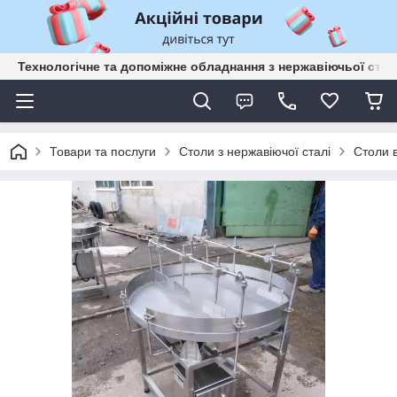
Технологічне та допоміжне обладнання з нержавіючьої сталі
Товари та послуги
Столи з нержавіючої сталі
Столи в